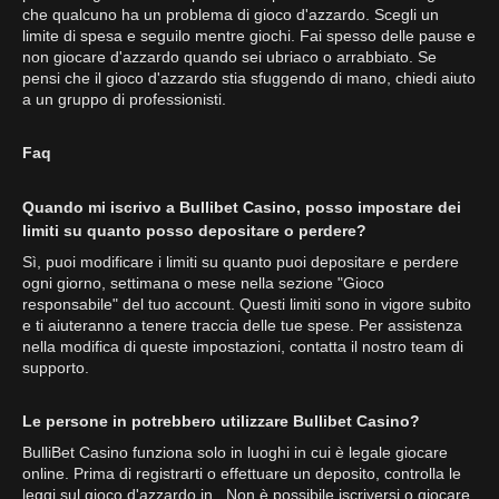
che qualcuno ha un problema di gioco d'azzardo. Scegli un
limite di spesa e seguilo mentre giochi. Fai spesso delle pause e
non giocare d'azzardo quando sei ubriaco o arrabbiato. Se
pensi che il gioco d'azzardo stia sfuggendo di mano, chiedi aiuto
a un gruppo di professionisti.
Faq
Quando mi iscrivo a Bullibet Casino, posso impostare dei
limiti su quanto posso depositare o perdere?
Sì, puoi modificare i limiti su quanto puoi depositare e perdere
ogni giorno, settimana o mese nella sezione "Gioco
responsabile" del tuo account. Questi limiti sono in vigore subito
e ti aiuteranno a tenere traccia delle tue spese. Per assistenza
nella modifica di queste impostazioni, contatta il nostro team di
supporto.
Le persone in potrebbero utilizzare Bullibet Casino?
BulliBet Casino funziona solo in luoghi in cui è legale giocare
online. Prima di registrarti o effettuare un deposito, controlla le
leggi sul gioco d'azzardo in . Non è possibile iscriversi o giocare