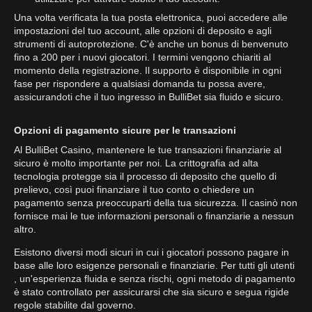
Una volta verificata la tua posta elettronica, puoi accedere alle
impostazioni del tuo account, alle opzioni di deposito e agli
strumenti di autoprotezione. C'è anche un bonus di benvenuto
fino a 200 per i nuovi giocatori. I termini vengono chiariti al
momento della registrazione. Il supporto è disponibile in ogni
fase per rispondere a qualsiasi domanda tu possa avere,
assicurandoti che il tuo ingresso in BulliBet sia fluido e sicuro.
Opzioni di pagamento sicure per le transazioni
Al BulliBet Casino, mantenere le tue transazioni finanziarie al
sicuro è molto importante per noi. La crittografia ad alta
tecnologia protegge sia il processo di deposito che quello di
prelievo, così puoi finanziare il tuo conto o chiedere un
pagamento senza preoccuparti della tua sicurezza. Il casinò non
fornisce mai le tue informazioni personali o finanziarie a nessun
altro.
Esistono diversi modi sicuri in cui i giocatori possono pagare in
base alle loro esigenze personali e finanziarie. Per tutti gli utenti
, un'esperienza fluida e senza rischi, ogni metodo di pagamento
è stato controllato per assicurarsi che sia sicuro e segua rigide
regole stabilite dal governo.