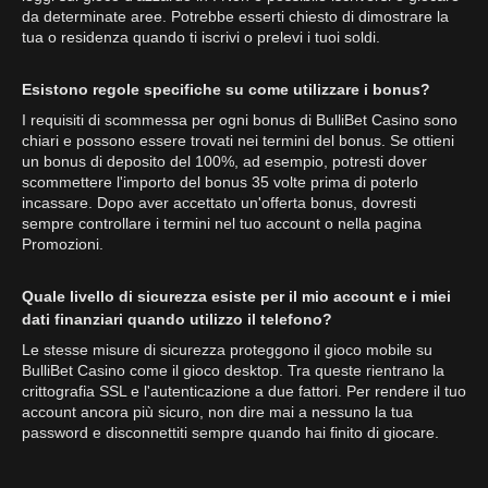
da determinate aree. Potrebbe esserti chiesto di dimostrare la
tua o residenza quando ti iscrivi o prelevi i tuoi soldi.
Esistono regole specifiche su come utilizzare i bonus?
I requisiti di scommessa per ogni bonus di BulliBet Casino sono
chiari e possono essere trovati nei termini del bonus. Se ottieni
un bonus di deposito del 100%, ad esempio, potresti dover
scommettere l'importo del bonus 35 volte prima di poterlo
incassare. Dopo aver accettato un'offerta bonus, dovresti
sempre controllare i termini nel tuo account o nella pagina
Promozioni.
Quale livello di sicurezza esiste per il mio account e i miei
dati finanziari quando utilizzo il telefono?
Le stesse misure di sicurezza proteggono il gioco mobile su
BulliBet Casino come il gioco desktop. Tra queste rientrano la
crittografia SSL e l'autenticazione a due fattori. Per rendere il tuo
account ancora più sicuro, non dire mai a nessuno la tua
password e disconnettiti sempre quando hai finito di giocare.