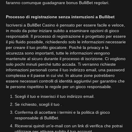
faranno comunque guadagnare bonus BulliBet regolari.
Processo di registrazione senza interruzioni a Bullibet
Iscriversi a BulliBet Casino è pensato per essere facile e veloce,
in modo da poter iniziare subito a esaminare opzioni di gioco
responsabili. Il processo di registrazione è progettato per essere
il più fluido possibile, richiedendo solo le informazioni necessarie
per creare il tuo profilo giocatore. Poiché la privacy e la
sicurezza sono importanti, tutte le informazioni vengono
mantenute al sicuro durante il processo di iscrizione. Ci vogliono
solo pochi minuti perché tutto accada. Ti verranno richieste
informazioni personali come il tuo indirizzo email, una password
complessa e il paese in cui vivi. In alcune zone potrebbero
essere necessari controlli di identità aggiuntivi per garantire che
le persone rispettino le regole per un gioco responsabile.
Scegli il tuo e inserisci il tuo indirizzo email.
Se richiesto, scegli il tuo .
Conferma di accettare i termini e la politica di gioco
responsabile di BulliBet.
Riceverai quindi un'e-mail con un link di verifica che potrai
utilizzare per attivare subito il tuo account.