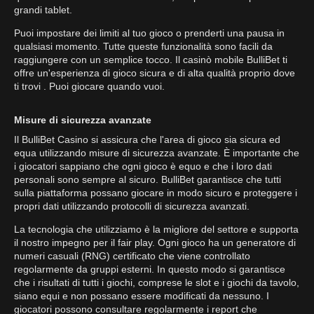
grandi tablet.
Puoi impostare dei limiti al tuo gioco o prenderti una pausa in
qualsiasi momento. Tutte queste funzionalità sono facili da
raggiungere con un semplice tocco. Il casinò mobile BulliBet ti
offre un'esperienza di gioco sicura e di alta qualità proprio dove
ti trovi . Puoi giocare quando vuoi.
Misure di sicurezza avanzate
Il BulliBet Casino si assicura che l'area di gioco sia sicura ed
equa utilizzando misure di sicurezza avanzate. È importante che
i giocatori sappiano che ogni gioco è equo e che i loro dati
personali sono sempre al sicuro. BulliBet garantisce che tutti
sulla piattaforma possano giocare in modo sicuro e proteggere i
propri dati utilizzando protocolli di sicurezza avanzati.
La tecnologia che utilizziamo è la migliore del settore e supporta
il nostro impegno per il fair play. Ogni gioco ha un generatore di
numeri casuali (RNG) certificato che viene controllato
regolarmente da gruppi esterni. In questo modo si garantisce
che i risultati di tutti i giochi, comprese le slot e i giochi da tavolo,
siano equi e non possano essere modificati da nessuno. I
giocatori possono consultare regolarmente i report che