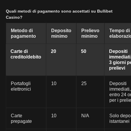
Quali metodi di pagamento sono accettati su Bullibet
Casino?
Metodo di
Deposito
Prelievo
Tempo di
pagamento
minimo
minimo
elaborazi
Carte di
20
50
Depositi
credito/debito
immediati,
3 giorni pe
prelievi
Portafogli
10
25
Depositi
elettronici
immediati,
entro 24 o
per i preli
Carte
10
N/A
Solo depos
prepagate
istantanei