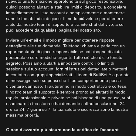
ricevuto una formazione approfondita sul gioco responsabile,
quindi possono aiutarti a stabilire limiti di deposito, a congelare
immediatamente il tuo account o semplicemente a mantenere
sane le tue abitudini di gioco. Il modo più veloce per ottenere
aiuto dal nostro team di supporto è tramite chat dal vivo, a cui
puoi accedere da qualsiasi pagina del nostro sito.
Inviare un'e-mail è il modo migliore per ottenere risposte
dettagliate alle tue domande. Telefono: chiama e parla con un
rappresentante di gioco responsabile se hai bisogno di aiuto
personale o cure mediche urgenti. Tutto ciò che dici è tenuto
segreto. Possiamo aiutarti a impostare controlli o limiti di
sessione sul tuo account, fornirti istruzioni dettagliate o metterti
in contatto con gruppi specializzati. Il team di BulliBet è a portata
di messaggio solo se pensi che il tuo comportamento possa
diventare dannoso. Ti aiuteranno in modo costruttivo e cortese.
Il nostro team di supporto è sempre pronto ad aiutarti in modo
rapido, professionale e privato se hai bisogno di una pausa, vuoi
esaminare la tua storia o hai domande sull'autoesclusione. 24
ore su 24, 7 giorni su 7, la tua salute e sicurezza sono la nostra
massima priorità.
Gioco d'azzardo più sicuro con la verifica dell'account