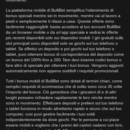
movimento.
La piattaforma mobile di BulliBet semplifica l'ottenimento di
bonus speciali mentre sei in movimento, mentre vai al lavoro a
piedi o semplicemente ti rilassi a casa. Queste offerte sono
facilmente raggiungibili: basta accedere al tuo account BulliBet
da un browser mobile o da un'app speciale e vedrai le offerte
più recenti disponibili solo sui dispositivi mobili. I giri gratuiti sulle
slot principali sono disponibili solo se giochi sul tuo telefono o
tablet. Se effettui un deposito e poi giochi sul tuo telefono o
tablet, puoi ottenere bonus di corrispondenza del deposito come
un bonus del 100% fino a 200. Non devi inserire codici bonus o
fare altro di speciale per ottenere i tuoi bonus. Vengono aggiunti
automaticamente non appena soddisfi i requisiti promozionali.
Tutti i bonus mobili di BulliBet sono dotati di termini chiari, come
semplici requisiti di scommessa che di solito sono circa 35 volte
l'importo del bonus. Ciò garantisce che i giocatori di e di altri
luoghi possano richiedere rapidamente le loro vincite mentre
sono in movimento. Effettuare depositi e prelievi sul tuo telefono
o tablet funziona in modo altrettanto rapido e sicuro che sul tuo
computer, così puoi gestire facilmente i tuoi soldi
indipendentemente da dove giochi. Per le persone a cui piace
essere mobili e vogliono che i premi del casinò vadano con loro,