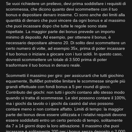
Se vuoi richiedere un prelievo, devi prima soddisfare i requisiti di
scommessa, che dicono quanto devi scommettere con il tuo
bonus e depositare denaro insieme. Ci sono anche dei limiti alla
quantità di denaro che puoi vincere da ogni bonus e al massimo
che puoi incassare dopo che tutte le regole sono state
rispettate. La maggior parte dei bonus prevede un importo
minimo di deposito. Ad esempio, per ottenere il bonus, è
necessario depositare almeno 20. Di solito devi scommettere un
certo numero di volte, ad esempio 35x, prima di poter incassare
il tuo bonus o iniziare a giocare con i tuoi soldi. In questo caso,
dovresti scommettere un totale di 3.500 prima di poter
trasformare il tuo bonus in denaro reale.
Scommetti il massimo per giro: per assicurarti che tutti giochino
equamente, BulliBet potrebbe limitare le scommesse singole più
grandi effettuate con fondi bonus a 5 per round di gioco.
Contributo dei giochi: non tutti i giochi contano allo stesso modo
quando si tratta di scommesse. Le slot possono contare il 100%,
ma i giochi da tavolo o i giochi da casinò dal vivo possono
contare meno o non contare affatto. Limiti di tempo: la maggior
parte dei bonus deve essere utilizzata e i relativi requisiti devono
essere soddisfatti entro un certo periodo di tempo, solitamente
da 7 a 14 giorni dopo la loro attivazione. Il massimo che puoi
incassare è solitamente 200 per i bonus senza deposito o 2.000