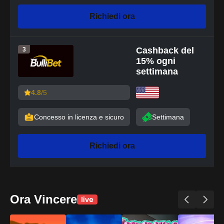
Richiedi ora
Cashback del
3
15% ogni
settimana
4.8
/5
Concesso in licenza e sicuro
Settimana
Richiedi ora
Ora Vincere