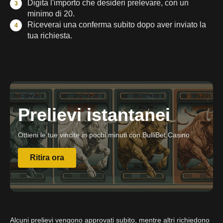
Digita l'importo che desideri prelevare, con un
minimo di 20.
Riceverai una conferma subito dopo aver inviato la
tua richiesta.
Prelievi istantanei
Ottieni le tue vincite in pochi minuti con BulliBet Casino
Ritira ora
Alcuni prelievi vengono approvati subito, mentre altri richiedono