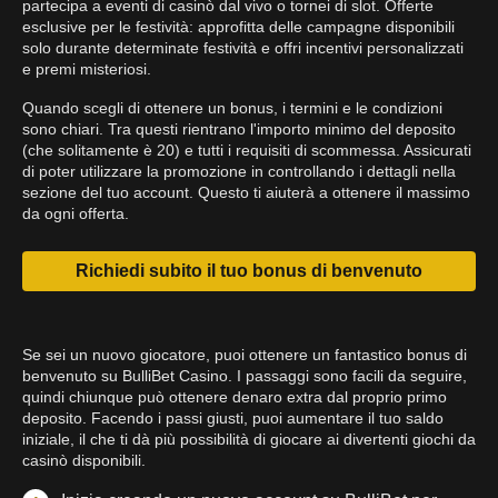
partecipa a eventi di casinò dal vivo o tornei di slot. Offerte
esclusive per le festività: approfitta delle campagne disponibili
solo durante determinate festività e offri incentivi personalizzati
e premi misteriosi.
Quando scegli di ottenere un bonus, i termini e le condizioni
sono chiari. Tra questi rientrano l'importo minimo del deposito
(che solitamente è 20) e tutti i requisiti di scommessa. Assicurati
di poter utilizzare la promozione in controllando i dettagli nella
sezione del tuo account. Questo ti aiuterà a ottenere il massimo
da ogni offerta.
Richiedi subito il tuo bonus di benvenuto
Se sei un nuovo giocatore, puoi ottenere un fantastico bonus di
benvenuto su BulliBet Casino. I passaggi sono facili da seguire,
quindi chiunque può ottenere denaro extra dal proprio primo
deposito. Facendo i passi giusti, puoi aumentare il tuo saldo
iniziale, il che ti dà più possibilità di giocare ai divertenti giochi da
casinò disponibili.