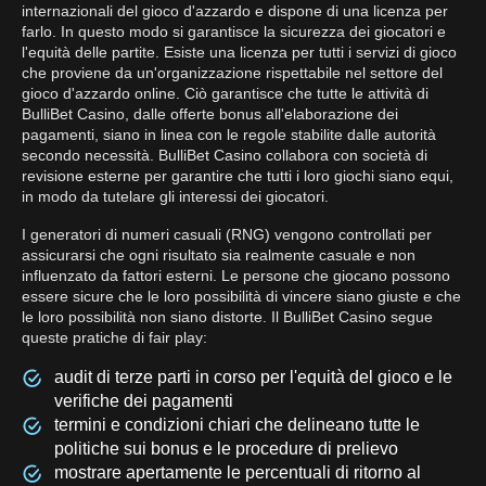
internazionali del gioco d'azzardo e dispone di una licenza per
farlo. In questo modo si garantisce la sicurezza dei giocatori e
l'equità delle partite. Esiste una licenza per tutti i servizi di gioco
che proviene da un'organizzazione rispettabile nel settore del
gioco d'azzardo online. Ciò garantisce che tutte le attività di
BulliBet Casino, dalle offerte bonus all'elaborazione dei
pagamenti, siano in linea con le regole stabilite dalle autorità
secondo necessità. BulliBet Casino collabora con società di
revisione esterne per garantire che tutti i loro giochi siano equi,
in modo da tutelare gli interessi dei giocatori.
I generatori di numeri casuali (RNG) vengono controllati per
assicurarsi che ogni risultato sia realmente casuale e non
influenzato da fattori esterni. Le persone che giocano possono
essere sicure che le loro possibilità di vincere siano giuste e che
le loro possibilità non siano distorte. Il BulliBet Casino segue
queste pratiche di fair play:
audit di terze parti in corso per l'equità del gioco e le
verifiche dei pagamenti
termini e condizioni chiari che delineano tutte le
politiche sui bonus e le procedure di prelievo
mostrare apertamente le percentuali di ritorno al