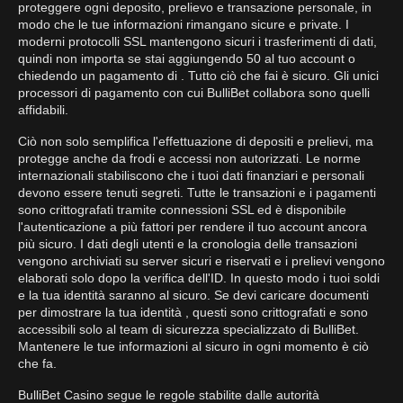
proteggere ogni deposito, prelievo e transazione personale, in
modo che le tue informazioni rimangano sicure e private. I
moderni protocolli SSL mantengono sicuri i trasferimenti di dati,
quindi non importa se stai aggiungendo 50 al tuo account o
chiedendo un pagamento di . Tutto ciò che fai è sicuro. Gli unici
processori di pagamento con cui BulliBet collabora sono quelli
affidabili.
Ciò non solo semplifica l'effettuazione di depositi e prelievi, ma
protegge anche da frodi e accessi non autorizzati. Le norme
internazionali stabiliscono che i tuoi dati finanziari e personali
devono essere tenuti segreti. Tutte le transazioni e i pagamenti
sono crittografati tramite connessioni SSL ed è disponibile
l'autenticazione a più fattori per rendere il tuo account ancora
più sicuro. I dati degli utenti e la cronologia delle transazioni
vengono archiviati su server sicuri e riservati e i prelievi vengono
elaborati solo dopo la verifica dell'ID. In questo modo i tuoi soldi
e la tua identità saranno al sicuro. Se devi caricare documenti
per dimostrare la tua identità , questi sono crittografati e sono
accessibili solo al team di sicurezza specializzato di BulliBet.
Mantenere le tue informazioni al sicuro in ogni momento è ciò
che fa.
BulliBet Casino segue le regole stabilite dalle autorità