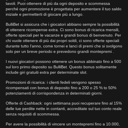
tavoli. Puoi ottenere di più da ogni deposito e scommessa
perché ogni promozione è progettata per aumentare il tuo saldo
iniziale e permetterti di giocare più a lungo.
BulliBet si assicura che i giocatori abbiano sempre la possibilità
di ottenere ricompense extra. Ci sono bonus di ricarica mensili,
offerte speciali per le vacanze e grandi bonus di benvenuto. Per
chi vuole ottenere di più dai propri soldi, ci sono offerte speciali
durante tutto l'anno, come tornei e lanci di premi che si svolgono
solo per un breve periodo e prevedono grandi montepremi .
I nuovi giocatori possono ottenere un bonus abbinato fino a 500
sul loro primo deposito su BulliBet. Questo bonus solitamente
include giri gratuiti extra per determinate slot.
Promozioni di ricarica: i clienti fedeli vengono spesso
ricompensati con bonus di deposito fino a 200 o 25 % to 50%
potenziamenti di corrispondenza in determinati giorni.
Offerte di Cashback: ogni settimana puoi recuperare fino al 15%
delle tue perdite nette in contanti, accreditate sul tuo conto reale
senza requisiti di scommessa.
Per avere la possibilità di vincere un montepremi fino a 10.000,